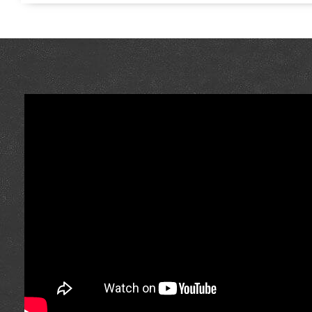
магазине грилей Гриль Поинт. Посмотрите и закажите т
GrillPoint. Позвоните нашим продавцам по номеру 0(
доставим покупателям в городах: Винница, Ровно, Льво