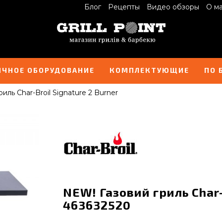
Блог
Рецепты
Видео обзоры
О м
ИЧНОЕ ОБОРУДОВАНИЕ
КОМПЛЕКТУЮЩИЕ
ПО 
иль Char-Broil Signature 2 Burner
NEW! Газовий гриль Char-B
463632520