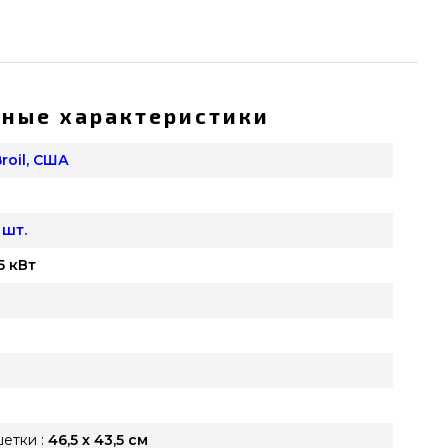
ные характеристики
roil, США
 шт.
15 кВт
етки :
46,5 х 43,5 см