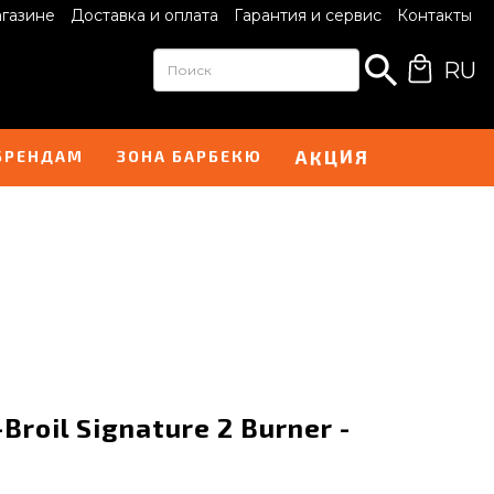
агазине
Доставка и оплата
Гарантия и сервис
Контакты
RU
И
А
Я
К
Ц
БРЕНДАМ
ЗОНА БАРБЕКЮ
roil Signature 2 Burner -