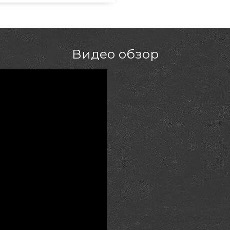
акже Газовые грили в магазине
800) 337-275 и мы оперативно
в
Видео обзор