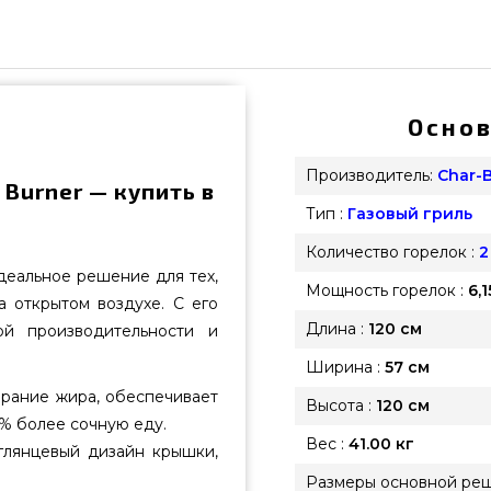
Основ
Производитель:
Char-B
2 Burner — купить в
Тип :
Газовый гриль
Количество горелок :
2
идеальное решение для тех,
Мощность горелок :
6,
а открытом воздухе. С его
Длина :
120 см
й производительности и
Ширина :
57 см
орание жира, обеспечивает
Высота :
120 см
0% более сочную еду.
Вес :
41.00 кг
глянцевый дизайн крышки,
Размеры основной реш