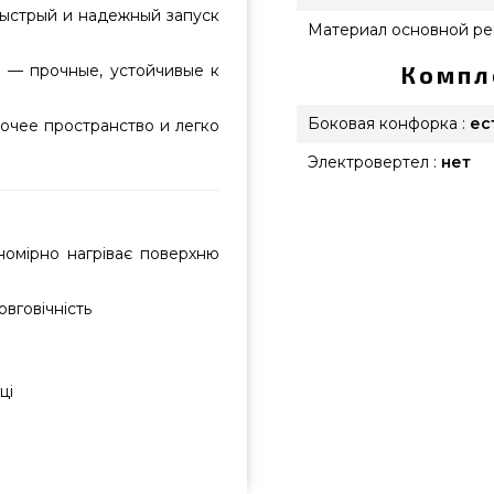
быстрый и надежный запуск
Материал основной ре
 — прочные, устойчивые к
Компл
Боковая конфорка :
ес
очее пространство и легко
Электровертел :
нет
номірно нагріває поверхню
овговічність
ці
63632520 приобрести от лучшего
ти всего 32 990 грн. в онлайн