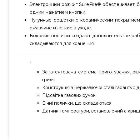
Электронный розжиг SureFire® обеспечивает 
одним нажатием кнопки.
Чугунные решетки с керамическим покрытием
ржавчине и легкие в уходе.
Боковые полочки создают дополнительное раб
складываются для хранения.
"
Запатентована система приготування, рів
гриля
Конструкція з нержавіючої сталі гарантує д
Підсвітка газових ручок
Бічні полички, що складаються
Датчик температури, встановлений а криш
NEW! Газовий гриль Char-Broil Signature 2 Burner - 4
производителя Char-Broil, США по нормальной стоимос