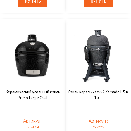
КУПИТЬ
КУПИТЬ
КУПИТЬ
КУПИТЬ
Керамический угольный гриль
Гриль керамический Kamado L 5 в
Primo Large Oval
1 з…
Артикул :
Артикул :
PGCLGH
749777