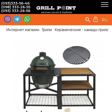
(093)333-56-46
(098) 333-26-55
(093) 333-26-56
RU
Интернет магазин
Грили
Керамические - камадо грили