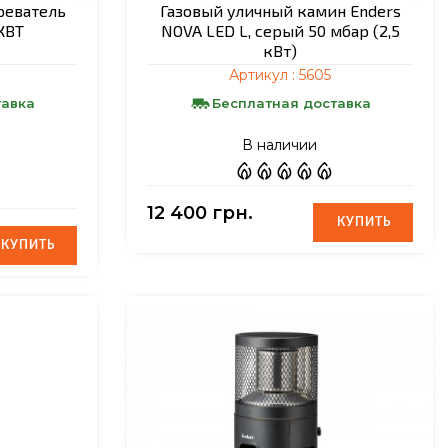
реватель
Газовый уличный камин Enders
КВТ
NOVA LED L, серый 50 мбар (2,5
кВт)
Артикул :
5605
тавка
Бесплатная доставка
В наличии
12 400 грн.
КУПИТЬ
КУПИТЬ
КУПИТЬ
КУПИТЬ