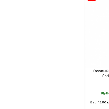
Газовый
End
Б
Вес :
15.00 к