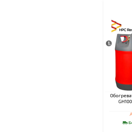
Обогреват
GH100
А
Б