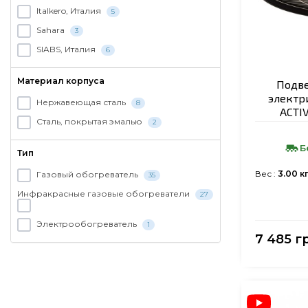
Italkero, Италия
5
Sahara
3
SIABS, Италия
6
Материал корпуса
Подв
электр
Нержавеющая сталь
8
ACTIV
Сталь, покрытая эмалью
2
Б
Тип
Вес :
3.00 к
Газовый обогреватель
35
Инфракрасные газовые обогреватели
27
Электрообогреватель
1
7 485 г