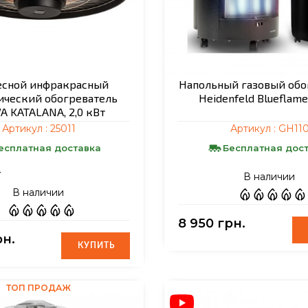
есной инфракрасный
Напольный газовый обо
ический обогреватель
Heidenfeld Blueflame
A KATALANA, 2,0 кВт
Артикул :
25011
Артикул :
GH11
есплатная доставка
Бесплатная дос
г
В наличии
В наличии
8 950 грн.
рн.
КУПИТЬ
КУПИТЬ
ТОП ПРОДАЖ