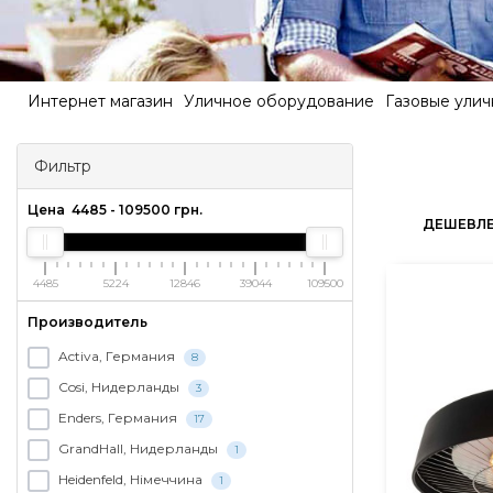
Интернет магазин
Уличное оборудование
Газовые ули
Фильтр
Цена
4485
-
109500
грн.
ДЕШЕВЛ
4485
5224
12846
39044
109500
Производитель
Activa, Германия
8
Cosi, Нидерланды
3
Enders, Германия
17
GrandHall, Нидерланды
1
Heidenfeld, Німеччина
1