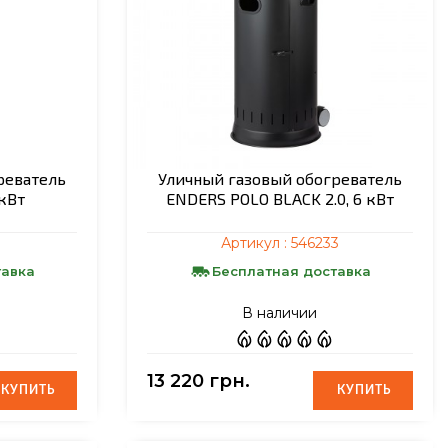
реватель
Уличный газовый обогреватель
 кВт
ENDERS POLO BLACK 2.0, 6 кВт
Артикул :
546233
тавка
Бесплатная доставка
В наличии
13 220 грн.
КУПИТЬ
КУПИТЬ
КУПИТЬ
КУПИТЬ