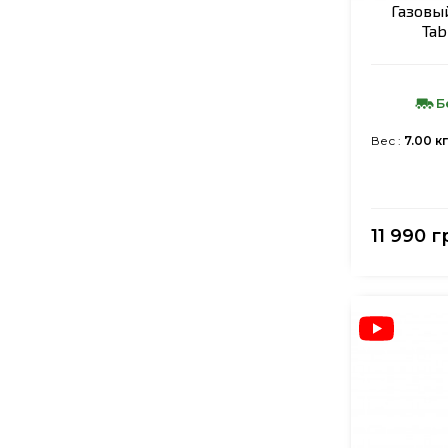
Газовы
Tab
Б
Вес :
7.00 кг
11 990 г