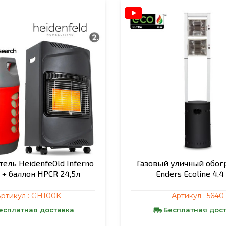
ель HeidenfeОld Inferno
Газовый уличный обог
 + баллон HPCR 24,5л
Enders Ecoline 4,4
ртикул :
GH100K
Артикул :
5640
есплатная доставка
Бесплатная дос