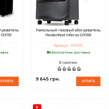
греватель
Напольный газовый обогреватель
 GH110
Heidenfeld Inferno GH100
0
Артикул :
GH100
тавка
Бесплатная доставка
В наличии
9 645 грн.
КУПИТЬ
КУПИТЬ
КУПИТЬ
КУПИТЬ