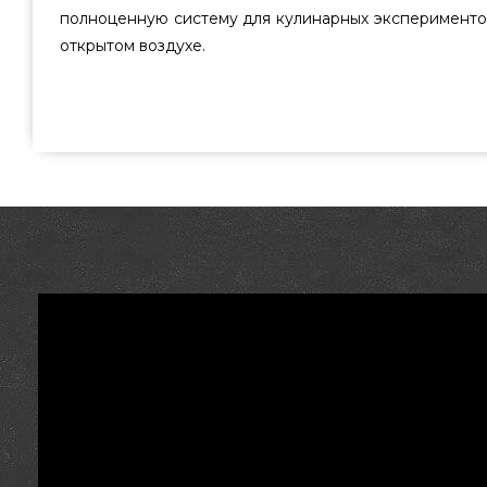
полноценную систему для кулинарных эксперименто
открытом воздухе.
Гриль керамический Big Green Egg ONYX LARGE в сто
лучшего бренда Big Green Egg, США по лучшей цене 
каталоге грилей и аксессуаров grillpoint.com.u
Керамические - камадо грили в интернет магазине 
сейчас нашим сотрудникам на номер 0(800) 33
проживающим в регионах: Бердянск, Чернигов, Кропи