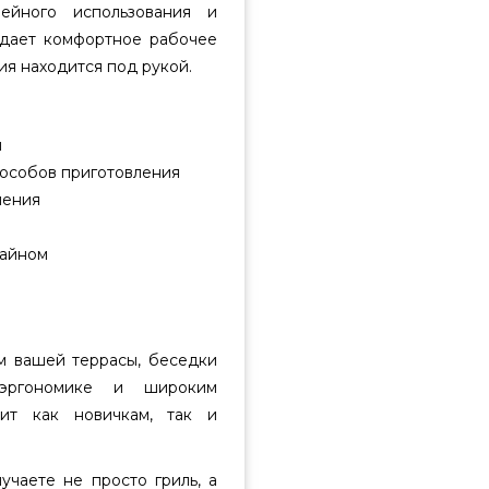
ейного использования и
здает комфортное рабочее
ия находится под рукой.
й
пособов приготовления
ления
зайном
м вашей террасы, беседки
 эргономике и широким
дит как новичкам, так и
учаете не просто гриль, а