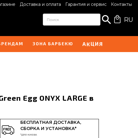
агазине
Доставка и оплата
Гарантия и сервис
Контакты
RU
И
А
Я
К
Ц
БРЕНДАМ
ЗОНА БАРБЕКЮ
Green Egg ONYX LARGE в
БЕСПЛАТНАЯ ДОСТАВКА,
СБОРКА И УСТАНОВКА*
*ДЛЯ КИЕВА