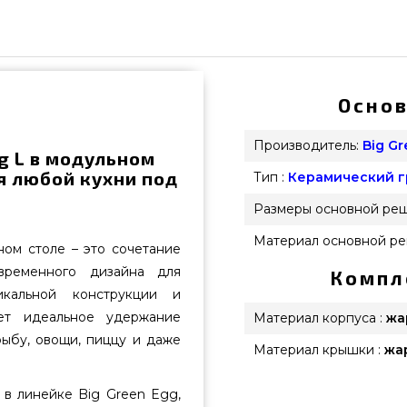
Основ
Производитель:
Big G
g L в модульном
я любой кухни под
Тип :
Керамический г
Размеры основной реш
Материал основной ре
ном столе – это сочетание
овременного дизайна для
Компл
икальной конструкции и
ает идеальное удержание
Материал корпуса :
жа
рыбу, овощи, пиццу и даже
Материал крышки :
жа
 в линейке Big Green Egg,