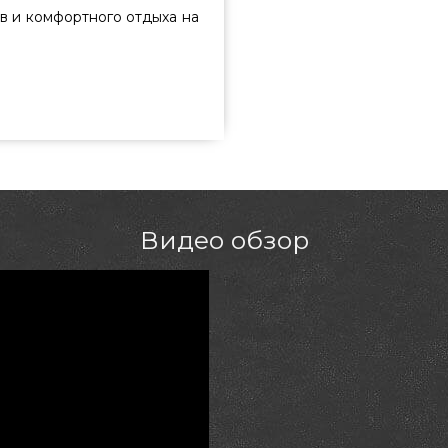
в и комфортного отдыха на
лі - 139047-3 приобрести от
всего 243 700 грн. в онлайн
a Взгляните и купите также
Гриль Поинт. Напишите прямо
7-275 и мы посоветуем Вам
вницкий
Видео обзор