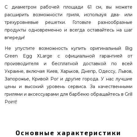
С диаметром рабочей площади 61 см, вы можете
расширить возможности гриля, используя два- или
трехуровневые решетки. Готовьте разнообразные
продукты одновременно и всегда оставайтесь на шаг
впереди!
Не упустите возможность купить оригинальный Big
Green Egg XLarge с официальной гарантией от
производителя и бесплатной доставкой по всей
Украине, включая Киев, Харьков, Днепр, Одессу, Львов,
Запорожье, Кривой Рог и другие города. У нас лучшие
цены и высокий уровень сервиса. За качественными
грилями и аксессуарами для барбекю обращайтесь в Grill
Point!
КОМПЛЕКТ Гриль керамический Big Green Egg
Xlarge на подставке - komplekt_xl_na_podstavke
подобрать и заказать от лучшего производителя
Основные характеристики