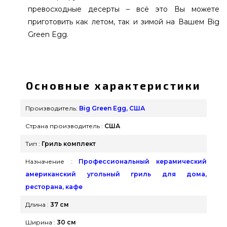
превосходные десерты – всё это Вы можете
приготовить как летом, так и зимой на Вашем Big
Green Egg.
КОМПЛЕКТ Гриль Big Green Egg Mini Max с
полками и ножками - Komplekt_minimax
подобрать и приобрести от известного бренда
Основные характеристики
Big Green Egg, США по актуальной цене всего
102 400 грн. в каталоге интернет магазина
Производитель:
Big Green Egg, США
грилей и мангалов Гриль Поинт. Смотрите и
Страна производитель :
США
покупайте также Керамические - камадо грили в
онлайн магазине grillpoint.com.ua Напишите
Тип :
Гриль комплект
прямо сейчас нашим консультантам по
Назначение :
Профессиональный керамический
телефонному номеру (044) 334-76-95 и мы
американский угольный гриль для дома,
поможем купить покупателям в регионах:
ресторана, кафе
Херсон, Хмельницкий, Сумы
Длина :
37 см
Ширина :
30 см