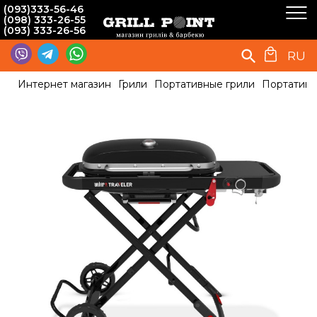
(093)333-56-46
(098) 333-26-55
(093) 333-26-56
RU
Интернет магазин
Грили
Портативные грили
Портативни