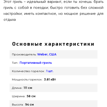
Этот гриль – идеальный вариант, если ты хочешь: брать
гриль с собой в поездки; быстро готовить без сложной
настройки; иметь компактное, но мощное решение для
отдыха
Портативний газовый гриль Weber
Traveler,черний - 1501742 выбрать от надежного
бренда Weber, США по оправданной цене всего
Основные характеристики
43 599 грн. в интернет каталоге грилей и
барбекью grillpoint.com.ua Самые лучшие
Производитель:
Weber, США
предложения на Портативные грили в интернет
Тип :
Портативный гриль
каталоге Гриль Поинт. Позвоните прямо сейчас
нашим менеджерам по телефонному номеру
Количество горелок :
1 шт.
(098) 333-26-55 и мы поможем выбрать
Мощность горелок :
3.81 кВт
покупателям в: Днепропетровск, Николаев,
Длина :
111 см
Чернигов
Ширина :
58 см
Высота :
94 см