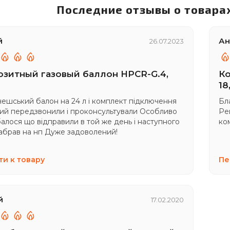
Последние отзывы о товарах
й
Ан
26.07.2023
зитный газовый баллон HPCR-G.4,
Ко
18
чешський балон на 24 л і комплект підключення
Бл
й передзвонили і проконсультували Особливо
Ре
алося що відправили в той же день і наступного
ко
забрав на нп Дуже задоволений!
и к товару
Пе
й
17.02.2020