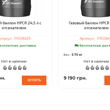
 баллон HPCR 24,5 л с
Газовый баллон HPCR 2
отсекателем
отсекателем
ртикул :
PR08639
Артикул :
PR086
есплатная доставка
Бесплатная дос
Вес :
5.70 кг
Нет в наличии
Нет в наличии
рн.
9 190 грн.
КУПИТЬ
КУПИТЬ