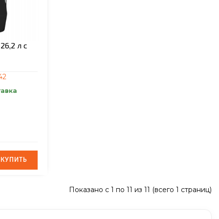
6,2 л с
42
тавка
КУПИТЬ
КУПИТЬ
Показано с 1 по 11 из 11 (всего 1 страниц)