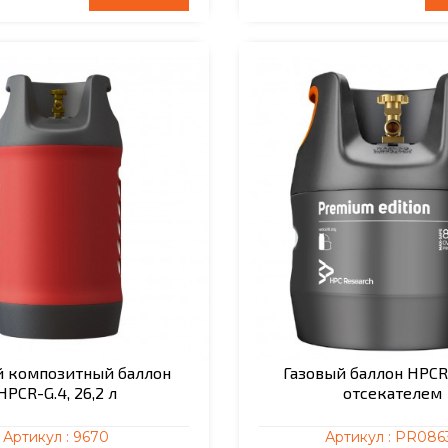
й композитный баллон
Газовый баллон HPCR 1
HPCR-G.4, 26,2 л
отсекателем
Артикул :
9670
Артикул :
PR086