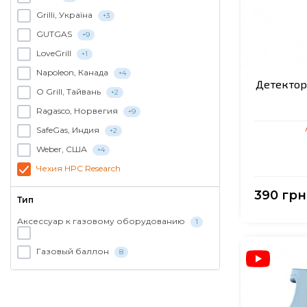
Grilli, Україна
+3
GUTGAS
+9
LoveGrill
+1
Napoleon, Канада
+4
Детектор 
O Grill, Тайвань
+2
Ragasco, Норвегия
+9
SafeGas, Индия
+2
Weber, США
+4
Чехия HPC Research
390 грн
Тип
Аксессуар к газовому оборудованию
1
Газовый баллон
8