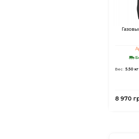
Газовый
А
Б
Вес :
5.50 кг
8 970 г