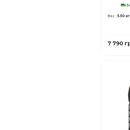
Б
Вес :
5.50 кг
7 790 г