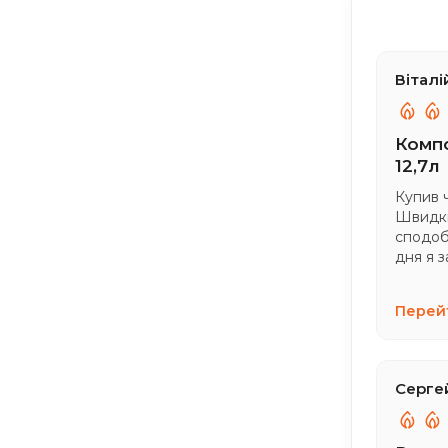
Віталі
Компо
12,7л
Купив 
Швидки
сподоб
дня я 
Перейт
Серге