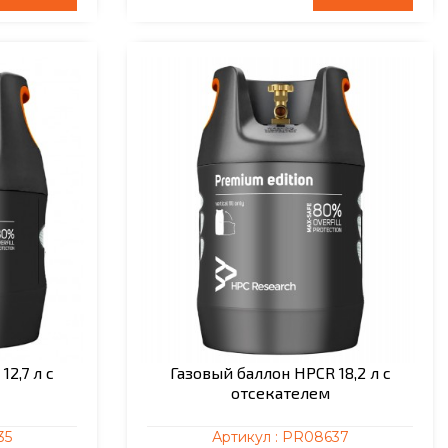
2,7 л с
Газовый баллон HPCR 18,2 л с
отсекателем
35
Артикул :
PR08637