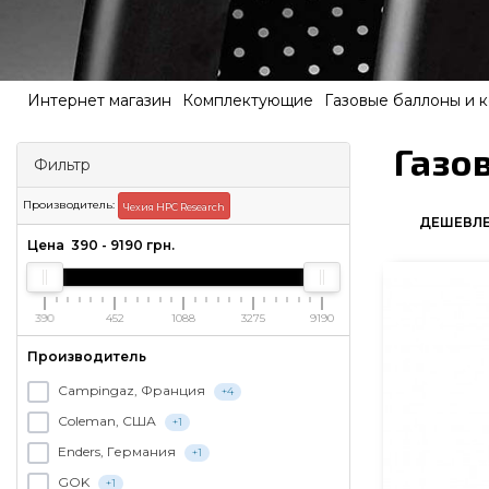
Интернет магазин
Комплектующие
Газовые баллоны и 
Газо
Фильтр
Производитель:
Чехия HPC Research
ДЕШЕВЛ
Цена
390
-
9190
грн.
390
452
1088
3275
9190
Производитель
Campingaz, Франция
+4
Coleman, США
+1
Enders, Германия
+1
GOK
+1