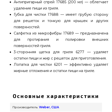
Антипригарный спрей 17685 (200 мл) — облегчает
удаление пищи из гриля.
Губка для чистки 17688 — имеет грубую сторону
для решеток и тонкую для крышек и других
поверхностей.
Салфетка из микрофибры 17689 — предназначена
для протирания и полировки внешних
поверхностей гриля.
3-сторонняя щетка для гриля 6277 — удаляет
остатки пищи и жир с решеток для приготовления.
Лопатка для чистки 6201 — эффективно удаляет
жирные отложения и остатки пищи на гриле.
Набор Weber для чистки грилей Q&Pulse - 18286
купить от лучшего бренда Weber, США по
лучшей стоимости всего 4 699 грн. в магазине
Основные характеристики
брендовых грилей grillpoint.com.ua Смотрите и
заказывайте также Щетки для гриля в каталоге
Производитель:
Weber, США