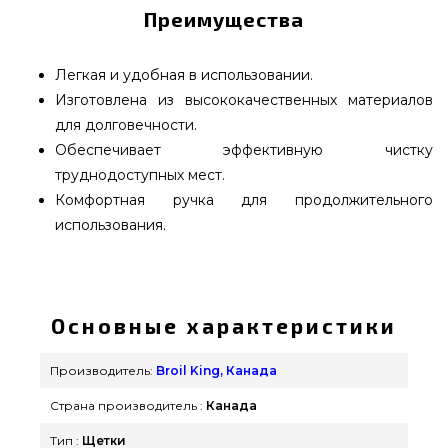
Преимущества
Легкая и удобная в использовании.
Изготовлена из высококачественных материалов
для долговечности.
Обеспечивает эффективную чистку
труднодоступных мест.
Комфортная ручка для продолжительного
использования.
Щетка широкая для гриля Broil King - 65641
выбрать от самых лучших брендов Broil King,
Канада по оправданной стоимости всего 790
Основные характеристики
грн. в онлайн каталоге грилей и мангалов
grillpoint.com.ua Смотрите и покупайте также
Производитель:
Broil King, Канада
Щетки для гриля в онлайн каталоге
Страна производитель :
Канада
grillpoint.com.ua Позвоните нашим менеджерам
по телефонному номеру 0(800) 337-275 и мы
Тип :
Щетки