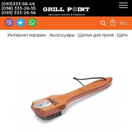
(093)333-56-46
(098) 333-26-55
(093) 333-26-56
RU
Интернет магазин
Аксессуары
Щетки для гриля
Щетка 