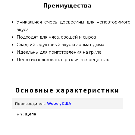
Преимущества
Уникальная смесь древесины для неповторимого
вкуса
Подходят для мяса, овощей и сыров
Сладкий фруктовый вкус и аромат дыма
Идеальны для приготовления на гриле
Легко использовать в различных рецептах
Деревянные чипсы Weber, пиво, 700 гр. - 17782
выбрать и заказать от популярного бренда
Weber, США по актуальной стоимости всего 679
Основные характеристики
грн. в интернет магазине грилей и барбекью
Гриль Поинт. Смотрите и заказывайте также Для
Производитель:
Weber, США
копчения в каталоге Гриль Поинт. Позвоните
Тип :
Щепа
нашим экспертам на любой номер 0(800) 337-
275 и мы посоветуем Вам клиентам городов:
Каменец-Подольский, Полтава, Черкассы