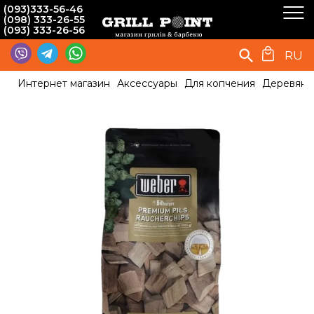
(093)333-56-46
(098) 333-26-55
(093) 333-26-56
RU
Интернет магазин
Аксессуары
Для копчения
Деревянны