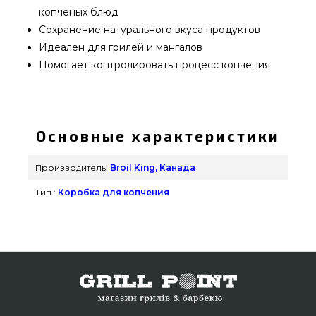
копченых блюд
Сохранение натурального вкуса продуктов
Идеален для грилей и мангалов
Помогает контролировать процесс копчения
Контейнер для копчения Broil King - 60181
выбрать и заказать от качественного
производителя Broil King, Канада по доступной
Основные характеристики
цене всего 1 290 грн. в интернет каталоге грилей
и мангалов GrillPoint. Смотрите и заказывайте
Производитель:
Broil King, Канада
также Для копчения в каталоге интернет
Тип :
Коробка для копчения
магазина Гриль Поинт. Позвоните нашим
сотрудникам по номеру 0(800) 337-275 и мы
поможем приобрести жителям регионов:
Харьков, Херсон, Белая Церковь