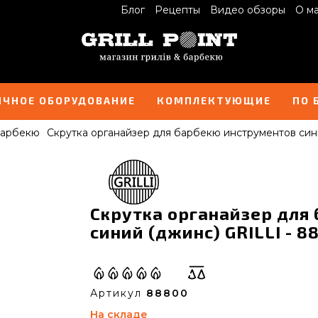
Блог
Рецепты
Видео обзоры
О м
ИЧНОЕ ОБОРУДОВАНИЕ
КОМПЛЕКТУЮЩИЕ
ПО 
барбекю
Скрутка органайзер для барбекю инструментов син
Скрутка органайзер для
синий (джинс) GRILLI - 8
Артикул
88800
На складе