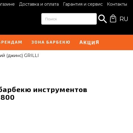
агазине
Доставка и оплата
Гарантия и сервис
Контакты
RU
А
Я
К
И
Ц
БРЕНДАМ
ЗОНА БАРБЕКЮ
ий (джинс) GRILLI
 барбекю инструментов
8800