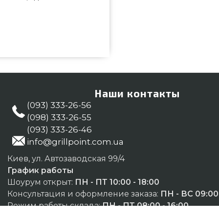
жинс) GRILLI - 88800 заказать
данной цене всего 4 790 грн. в
угие аксессуары для барбекю в
с нашим экспертам по номеру
ателям в регионах: Одесса,
Наши контакты
(093) 333-26-56
(098) 333-26-55
(093) 333-26-46
info@grillpoint.com.ua
Киев, ул. Автозаводская 99/4
График работы
Шоурум открыт:
ПН - ПТ 10:00 - 18:00
Консультация и оформление заказа:
ПН - ВС 09:00 
Режим работы склада:
ПН - ПТ 08:00 - 16:00