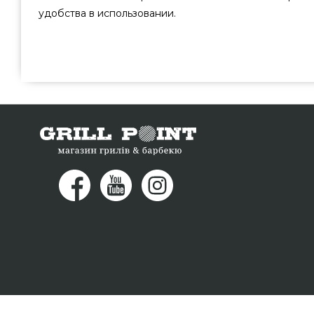
удобства в использовании.
Скрутка органайзер для барбекю инструментов синий (д
от популярного производителя Grilli, Україна по оправ
каталоге грилей GrillPoint. Лучшие предложения на Др
онлайн каталоге Гриль Поинт. Наберите прямо сейча
0(800) 337-275 и мы оперативно привезем покуп
Кременчуг, Каменец-Подольский