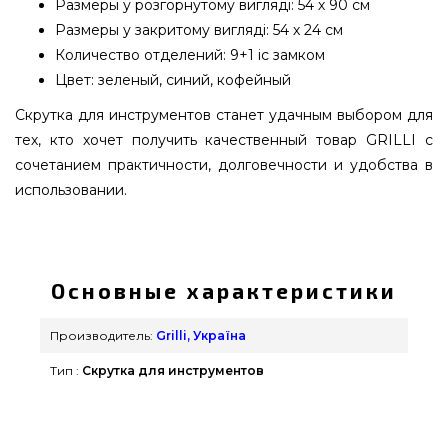
Размеры у розгорнутому вигляді: 54 х 90 см
Размеры у закритому вигляді: 54 х 24 см
Количество отделений: 9+1 іс замком
Цвет: зеленый, синий, кофейный
Скрутка для инструментов станет удачным выбором для
тех, кто хочет получить качественный товар GRILLI с
сочетанием практичности, долговечности и удобства в
использовании.
Скрутка органайзер для барбекю инструментов
зеленая GRILLI - 88801 выбрать и купить от
лучшего производителя Grilli, Україна по
Основные характеристики
выгодной стоимости всего 4 790 грн. в каталоге
грилей grillpoint.com.ua Выгодные предложения
Производитель:
Grilli, Україна
на Другие аксессуары для барбекю в каталоге
Тип :
Скрутка для инструментов
grillpoint.com.ua Напишите прямо сейчас нашим
экспертам на телефонный номер (098) 333-26-55
и мы привезем покупателям регионов: Одесса,