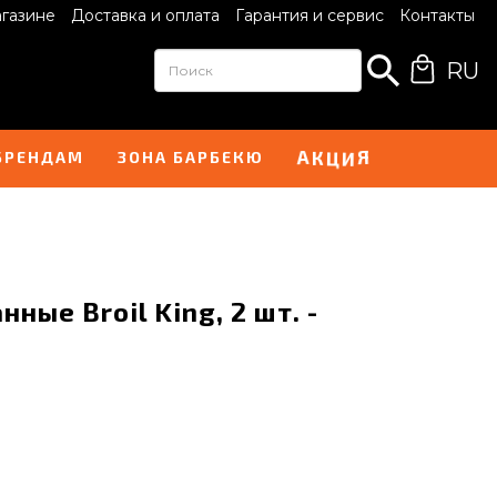
агазине
Доставка и оплата
Гарантия и сервис
Контакты
RU
К
Ц
А
Я
И
БРЕНДАМ
ЗОНА БАРБЕКЮ
ные Broil King, 2 шт. -