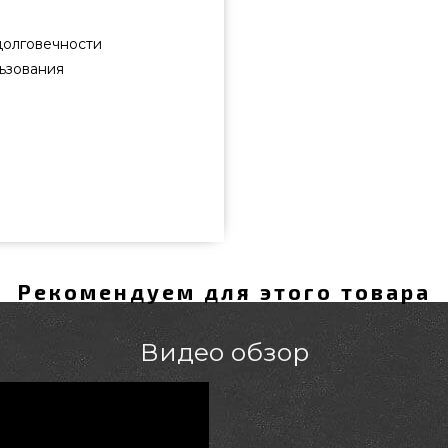
долговечности
ьзования
8 подобрать и купить от самых
ости всего 2 390 грн. в онлайн
пайте также Фартуки и Перчатки
прямо сейчас нашим продавцам
Рекомендуем для этого товара
жем заказать проживающим в
Видео обзор