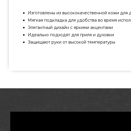
Изготовлены из высококачественной кожи для 
Мягкая подкладка для удобства во время испол
Элегантный дизайн с яркими акцентами
Идеально подходят для гриля и духовки
Защищают руки от высокой температуры
Перчатки для гриля кожанные Broil King, 2 шт. - 6052
лучших брендов Broil King, Канада по актуальной стоим
каталоге грилей и мангалов GrillPoint. Смотрите и поку
для гриля в онлайн каталоге Гриль Поинт. Наберите 
по телефонному номеру (044) 334-76-95 и мы помо
регионах: Херсон, Львов, Ужгород