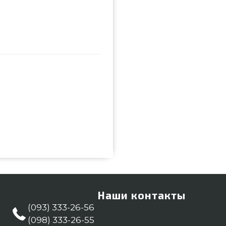
0 заказать от качественного
 699 грн. в каталоге грилей и
ртуки и Перчатки для гриля в
 нашим сотрудникам по номеру
а: Сумы, Мариуполь, Одесса
Наши контакты
(093) 333-26-56
(098) 333-26-55