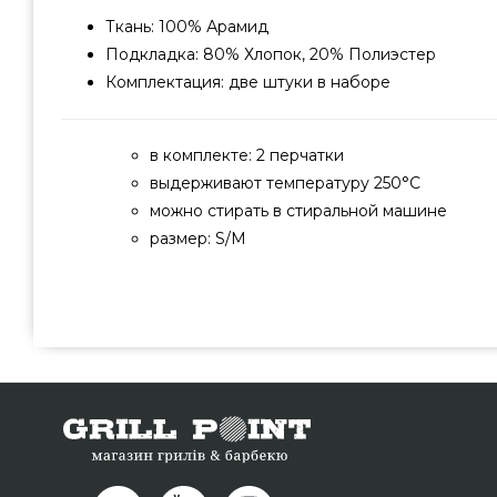
Ткань: 100% Арамид
Подкладка: 80% Хлопок, 20% Полиэстер
Комплектация: две штуки в наборе
в комплекте: 2 перчатки
выдерживают температуру 250°C
можно стирать в стиральной машине
размер: S/M
Жаропрочные перчатки для гриля Weber L/XL - 667
производителя Weber, США по оправданной цене всего 4
мангалов GrillPoint. Самые лучшие предложения на Фа
онлайн каталоге GrillPoint. Позвоните прямо сейчас
0(800) 337-275 и мы поможем выбрать клиентам в город