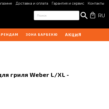
агазине
Доставка и оплата
Гарантия и сервис
Контакты
RU
И
А
Я
Ц
К
БРЕНДАМ
ЗОНА БАРБЕКЮ
ля гриля Weber L/XL -