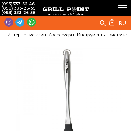
(093)333-56-46
(098) 333-26-55
(093) 333-26-56
RU
Интернет магазин
Аксессуары
Инструменты
Кисточка 