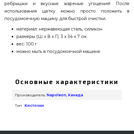
ребрышки и вкусные жареные угощения! После
использования щетку можно просто положить в
посудомоечную машину для быстрой очистки.
материал: нержавеющая сталь, силикон
размеры (Ш х В х Г): 3 х 34 х 7 см
вес: 100 г
можно мыть в посудомоечной машине
Кисточка силиконовая из нержавеющей стали
Napoleon PRO - 55005 приобрести от известного
производителя Napoleon, Канада по выгодной
Основные характеристики
цене всего 990 грн. в интернет магазине грилей
и мангалов grillpoint.com.ua Посмотрите и
Производитель:
Napoleon, Канада
закажите также Инструменты в интернет
Тип :
Кисточки
каталоге grillpoint.com.ua Наберите прямо
сейчас нашим сотрудникам по телефонному
номеру (044) 334-76-95 и мы поможем заказать
покупателям в регионах: Чернигов, Житомир,