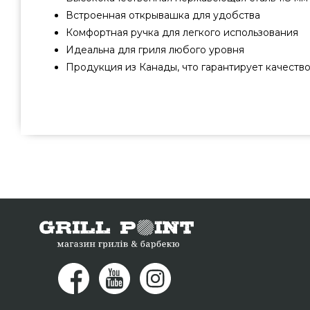
Встроенная открывашка для удобства
Комфортная ручка для легкого использования
Идеальна для гриля любого уровня
Продукция из Канады, что гарантирует качеств
Лопатка для гриля Broil King - 64011 подобрат
производителя Broil King, Канада по актуальной стоим
магазине грилей и барбекью Гриль Поинт. Заманчивы
в онлайн каталоге Гриль Поинт. Позвоните прямо се
номер 0(800) 337-275 и мы поможем заказать жителям г