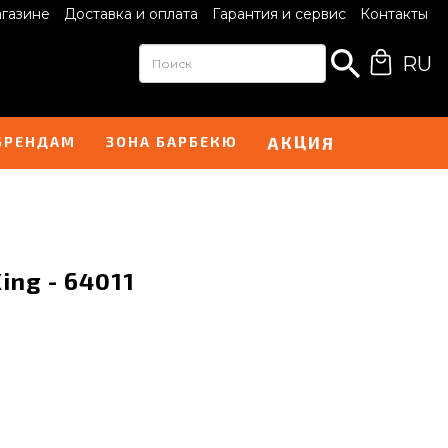
агазине
Доставка и оплата
Гарантия и сервис
Контакты
RU
К
Ц
И
А
Я
БРЕНДАМ
ЗОНА БАРБЕКЮ
ing - 64011