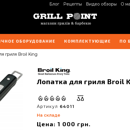
Блог
Рецепты
Видео обзоры
О м
ИЧНОЕ ОБОРУДОВАНИЕ
КОМПЛЕКТУЮЩИЕ
ПО 
я гриля Broil King
Лопатка для гриля Broil K
Артикул
64011
На складе
Цена: 1 000 грн.