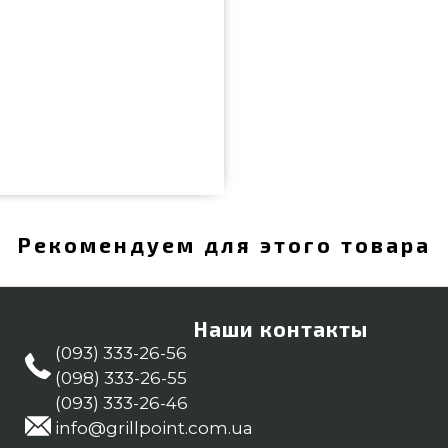
о
ь и купить от популярного
ости всего 1 000 грн. в онлайн
е предложения на Инструменты
йчас нашим консультантам на
Рекомендуем для этого товара
ородов: Львов, Никополь, Сумы
Наши контакты
(093) 333-26-56
(098) 333-26-55
(093) 333-26-46
info@grillpoint.com.ua