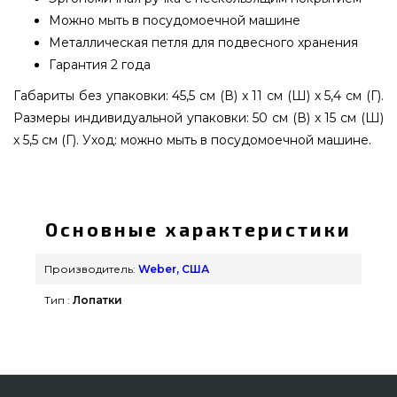
Можно мыть в посудомоечной машине
Металлическая петля для подвесного хранения
Гарантия 2 года
Габариты без упаковки: 45,5 см (В) x 11 см (Ш) x 5,4 см (Г).
Размеры индивидуальной упаковки: 50 см (В) x 15 см (Ш)
x 5,5 см (Г). Уход: можно мыть в посудомоечной машине.
Лопатка для гриля Weber 46 cм - 6761 подобрать
и приобрести от популярного бренда Weber,
США по лучшей цене всего 2 049 грн. в
Основные характеристики
магазине грилей и аксессуаров GrillPoint.
Взгляните и купите также Инструменты в
Производитель:
Weber, США
интернет магазине Гриль Поинт. Напишите
Тип :
Лопатки
нашим экспертам на любой номер (044) 334-76-
95 и мы поможем заказать клиентам городов:
Сумы, Хмельницкий, Киев