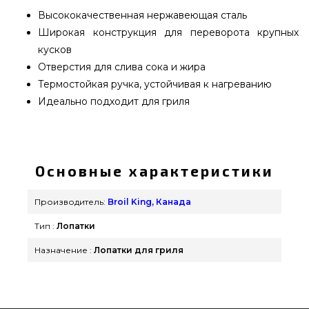
Высококачественная нержавеющая сталь
Широкая конструкция для переворота крупных
кусков
Отверстия для слива сока и жира
Термостойкая ручка, устойчивая к нагреванию
Идеально подходит для гриля
Лопатка с отверстиями Broil King - 64031 выбрать
и купить от известного бренда Broil King, Канада
по доступной цене всего 690 грн. в каталоге
Основные характеристики
грилей и мангалов Гриль Поинт. Взгляните и
купите также Инструменты в магазине
Производитель:
Broil King, Канада
grillpoint.com.ua Наберите нашим менеджерам
Тип :
Лопатки
по телефонному номеру 0(800) 337-275 и мы
доставим клиентам городов: Мелитополь,
Назначение :
Лопатки для гриля
Запорожье, Мариуполь