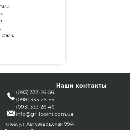
тали.
е.
а.
.
 стали.
рного бренда Broil King, Канада
илей grillpoint.com.ua Лучшие
GrillPoint. Напишите нашим
рать покупателям в: Харьков,
Наши контакты
(093) 333-26-56
(098) 333-26-55
(093) 333-26-46
info@grillpoint.com.ua
Киев, ул. Автозаводская 99/4