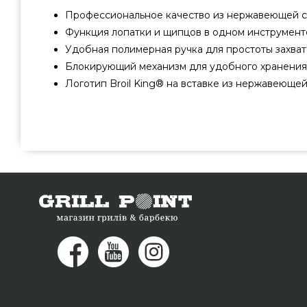
Профессиональное качество из нержавеющей с
Функция лопатки и щипцов в одном инструмент
Удобная полимерная ручка для простоты захват
Блокирующий механизм для удобного хранения
Логотип Broil King® на вставке из нержавеющей
Щипцы для гриля Broil King - 64012 подобрать от популя
по лучшей цене всего 1 190 грн. в онлайн каталоге гр
предложения на Инструменты в интернет магазине 
экспертам на номер 0(800) 337-275 и мы поможем выб
Херсон, Ужгород