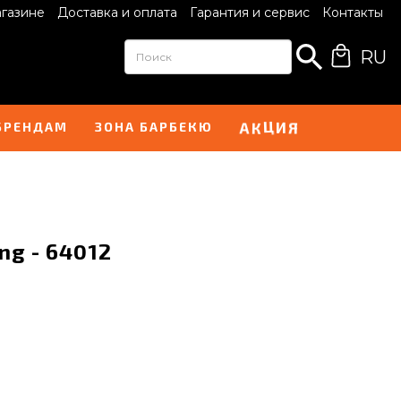
агазине
Доставка и оплата
Гарантия и сервис
Контакты
RU
А
Я
К
И
Ц
БРЕНДАМ
ЗОНА БАРБЕКЮ
ng - 64012