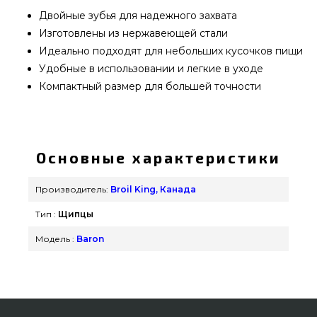
Двойные зубья для надежного захвата
Изготовлены из нержавеющей стали
Идеально подходят для небольших кусочков пищи
Удобные в использовании и легкие в уходе
Компактный размер для большей точности
Щипцы для гриля, Broil King Baron, 35 см - 64036
подобрать от надежного производителя Broil
King, Канада по выгодной стоимости всего 890
Основные характеристики
грн. в интернет каталоге грилей Гриль Поинт.
Смотрите и заказывайте также Инструменты в
Производитель:
Broil King, Канада
интернет каталоге grillpoint.com.ua Напишите
Тип :
Щипцы
нашим специалистам по телефонному номеру
(044) 334-76-95 и мы поможем купить клиентам
Модель :
Baron
регионов: Винница, Белая Церковь, Полтава