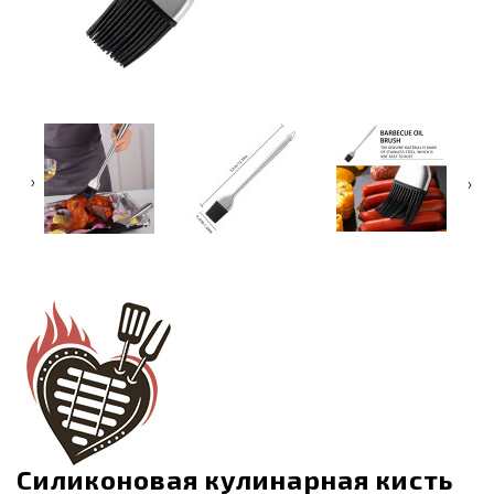
‹
›
Силиконовая кулинарная кисть