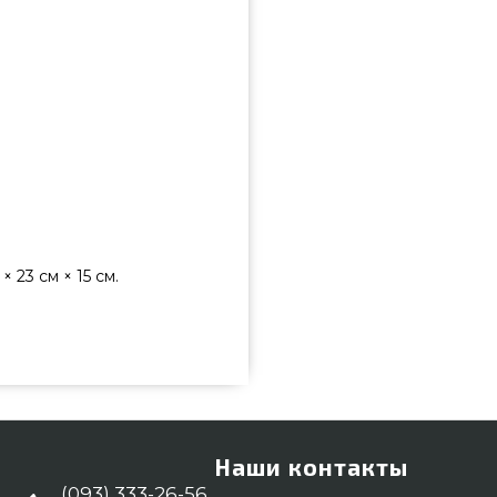
 23 см × 15 см.
предметов - WC-018 купить от
 стоимости всего 5 799 грн. в
заказывайте также Наборы для
ua Позвоните нашим сотрудникам
 выбрать клиентам регионов:
Наши контакты
(093) 333-26-56