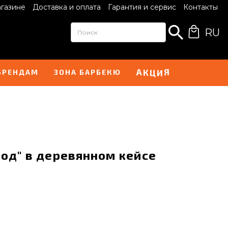
агазине
Доставка и оплата
Гарантия и сервис
Контакты
RU
К
Ц
И
А
Я
БРЕНДАМ
ЗОНА БАРБЕКЮ
од" в деревянном кейсе