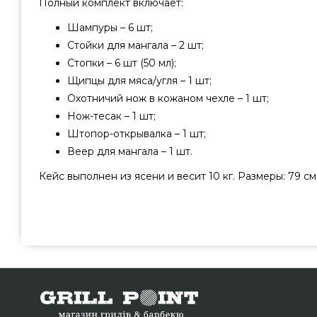
Полный комплект включает:
Шампуры – 6 шт;
Стойки для мангала – 2 шт;
Стопки – 6 шт (50 мл);
Щипцы для мяса/угля – 1 шт;
Охотничий нож в кожаном чехле – 1 шт;
Нож-тесак – 1 шт;
Штопор-открывалка – 1 шт;
Веер для мангала – 1 шт.
Кейс выполнен из ясени и весит 10 кг. Размеры: 79 см ×
Набор для мангала "Гермод" в деревянном кейсе 19 
лучшего бренда Viking Create, Україна по оправданной
магазине грилей и мангалов Гриль Поинт. Смотрите и 
барбекю в каталоге интернет магазина grillpoint.com.
на телефонный номер (044) 334-76-95 и мы поможем
Луцк, Кривой Рог, Херсон