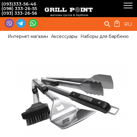
(093)333-56-46
(098) 333-26-55
(093) 333-26-56
RU
Интернет магазин
Аксессуары
Наборы для барбекю
На