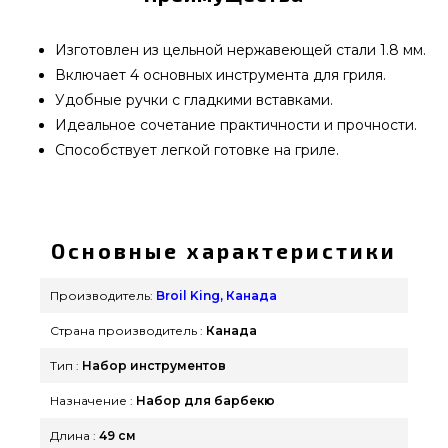
Изготовлен из цельной нержавеющей стали 1.8 мм.
Включает 4 основных инструмента для гриля.
Удобные ручки с гладкими вставками.
Идеальное сочетание практичности и прочности.
Способствует легкой готовке на гриле.
Набор инструментов для гриля 4 шт. Broil King -
64004 приобрести от лучшего производителя
Broil King, Канада по выгодной цене всего 5 490
Основные характеристики
грн. в магазине грилей и аксессуаров
grillpoint.com.ua Смотрите и заказывайте также
Производитель:
Broil King, Канада
Наборы для барбекю в каталоге grillpoint.com.ua
Страна производитель :
Канада
Напишите прямо сейчас нашим менеджерам на
телефонный номер (098) 333-26-55 и мы поможем
Тип :
Набор инструментов
найти клиентам городов: Каменец-Подольский,
Назначение :
Набор для барбекю
Львов, Черкассы
Длина :
49 см