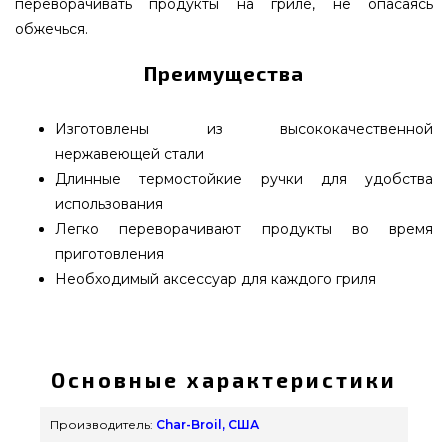
переворачивать продукты на гриле, не опасаясь
обжечься.
Преимущества
Изготовлены из высококачественной
нержавеющей стали
Длинные термостойкие ручки для удобства
использования
Легко переворачивают продукты во время
приготовления
Необходимый аксессуар для каждого гриля
Набор из 2-х инструментов Deluxe Char-Broil -
4324373R04 выбрать и приобрести от
популярного производителя Char-Broil, США по
Основные характеристики
лучшей стоимости всего 1 550 грн. в интернет
магазине брендовых грилей GrillPoint.
Производитель:
Char-Broil, США
Заманчивые предложения на Наборы для