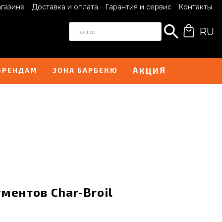
агазине
Доставка и оплата
Гарантия и сервис
Контакты
RU
А
Я
К
И
Ц
БРЕНДАМ
ЗОНА БАРБЕКЮ
ментов Char-Broil