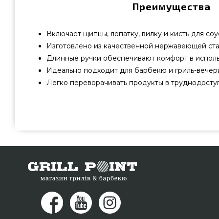
Преимущества
Включает щипцы, лопатку, вилку и кисть для соу
Изготовлено из качественной нержавеющей ста
Длинные ручки обеспечивают комфорт в исполь
Идеально подходит для барбекю и гриль-вечер
Легко переворачивать продукты в труднодоступ
Набор из четырех инструментов Char-Broil Comfort
надежного бренда Char-Broil, США по оправданной цен
интернет магазина грилей и мангалов Гриль Поинт. 
Наборы для барбекю в интернет магазине Гриль По
нашим продавцам по телефонному номеру (044) 334-76
жителям регионов: Черкассы, Ивано-Франковск, Мариу