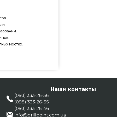
сов.
ли.
зовании.
инок.
ных местах.
-Grip - 4867710 заказать от
е всего 2 650 грн. в каталоге
Смотрите и заказывайте также
инт. Напишите прямо сейчас
-95 и мы оперативно привезем
Наши контакты
поль
(093) 333-26-56
(098) 333-26-55
(093) 333-26-46
info@grillpoint.com.ua