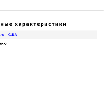
ные характеристики
roil, США
екю