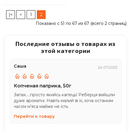
|<
<
1
2
Показано с 51 по 67 из 67 (всего 2 страниц)
Последние отзывы о товарах из
этой категории
Саша
24.07.2025
Копченая паприка, 50г
Запах.....просто якийсь капець! Реберця вийшли
дуже ароматні. Навіть малий їв їх, хоча останнім
часом м’яса майже не їсть
Перейти к товару