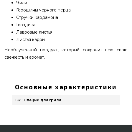
Чили
Горошины черного перца
Стручки кардамона
Гвоздика
Лавровые листья
Листья карри
Необлученный продукт, который сохранит всю свою
свежесть и аромат.
Смесь специй Кейп Малай Кари,50г -
CCBC0000006 подобрать и заказать от лучшего
бренда по доступной цене всего 189 грн. в
Основные характеристики
каталоге грилей GrillPoint. Лучшие предложения
на Специи в каталоге интернет магазина Гриль
Тип :
Специи для гриля
Поинт. Напишите нашим экспертам на любой
номер (044) 334-76-95 и мы оперативно
привезем жителям регионов: Николаев,
Запорожье, Кривой Рог