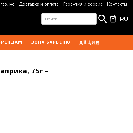
агазине
Доставка и оплата
Гарантия и сервис
Контакты
RU
А
Я
К
Ц
И
БРЕНДАМ
ЗОНА БАРБЕКЮ
априка, 75г -