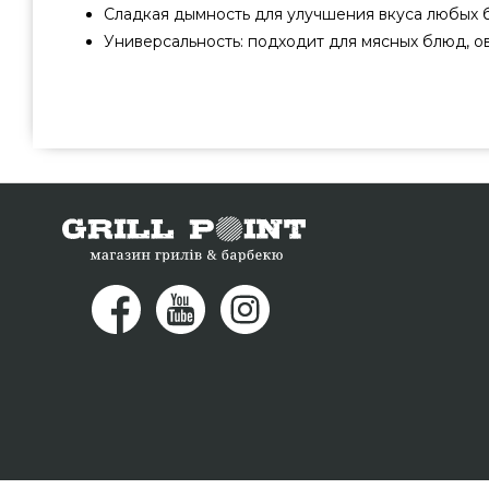
Сладкая дымность для улучшения вкуса любых
Универсальность: подходит для мясных блюд, о
Смесь специй Копченая паприка, 75г - RUBTB00002
производителей по актуальной цене всего 389 грн. в кат
Лучшие предложения на Специи в каталоге интернет м
прямо сейчас нашим экспертам на любой номер (0
выбрать жителям городов: Ровно, Мариуполь, Херсон