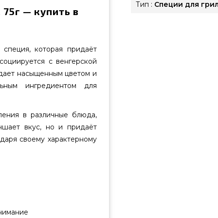
Тип :
Специи для гри
 75г — купить в
 специя, которая придаёт
социируется с венгерской
адает насыщенным цветом и
льным ингредиентом для
ления в различные блюда,
чшает вкус, но и придаёт
даря своему характерному
внимание