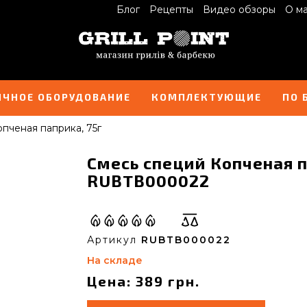
Блог
Рецепты
Видео обзоры
О м
ИЧНОЕ ОБОРУДОВАНИЕ
КОМПЛЕКТУЮЩИЕ
ПО 
пченая паприка, 75г
Смесь специй Копченая п
RUBTB000022
Артикул
RUBTB000022
На складе
Цена: 389 грн.