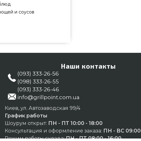
 блюд
вощей и соусов
2 заказать от самых лучших
алоге грилей grillpoint.com.ua
агазина GrillPoint. Наберите
98) 333-26-55 и мы поможем
Наши контакты
(093) 333-26-56
(098) 333-26-55
(093) 333-26-46
info@grillpoint.com.ua
Киев, ул. Автозаводская 99/4
График работы
Шоурум открыт:
ПН - ПТ 10:00 - 18:00
Консультация и оформление заказа:
ПН - ВС 09:00 
Режим работы склада:
ПН - ПТ 08:00 - 16:00