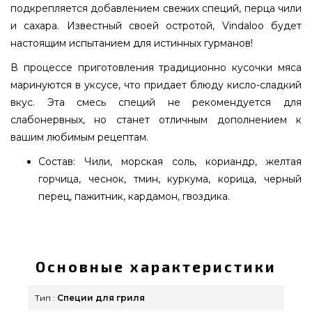
подкрепляется добавлением свежих специй, перца чили
и сахара. Известный своей остротой, Vindaloo будет
настоящим испытанием для истинных гурманов!
В процессе приготовления традиционно кусочки мяса
маринуются в уксусе, что придает блюду кисло-сладкий
вкус. Эта смесь специй не рекомендуется для
слабонервных, но станет отличным дополнением к
вашим любимым рецептам.
Состав: Чили, морская соль, кориандр, желтая
горчица, чеснок, тмин, куркума, корица, черный
перец, пажитник, кардамон, гвоздика.
Смесь специй Виндала Кари, 50г - CCBC0000011
выбрать и купить от надежного бренда по
выгодной стоимости всего 209 грн. в интернет
Основные характеристики
каталоге грилей и мангалов grillpoint.com.ua
Взгляните и купите также Специи в онлайн
Тип :
Специи для гриля
каталоге Гриль Поинт. Наберите прямо сейчас