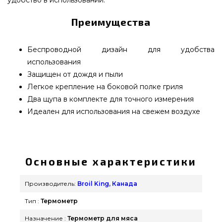
Преимущества
Беспроводной дизайн для удобства
использования
Защищен от дождя и пыли
Легкое крепление на боковой полке гриля
Два щупа в комплекте для точного измерения
Идеален для использования на свежем воздухе
Термометр для мяса на 2 щупа Broil King - 61935
подобрать от качественного бренда Broil King,
Канада по доступной стоимости всего 3 490 грн.
Основные характеристики
в каталоге брендовых грилей Гриль Поинт.
Смотрите и заказывайте также Термометры и
Производитель:
Broil King, Канада
Термощупы в каталоге grillpoint.com.ua
Тип :
Термометр
Позвоните прямо сейчас нашим экспертам на
любой номер (098) 333-26-55 и мы предложим
Назначение :
Термометр для мяса