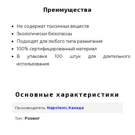
Преимущества
Не содержат токсичных веществ
Экологически безопасны
Подходят для любого типа разжигания
100% сертифицированный материал
В упаковке 100 штук для длительного
использования
Бездымные экологические кубики для розжига
Napoleon, 100 шт - 67052 подобрать от лучшего
бренда Napoleon, Канада по нормальной
Основные характеристики
стоимости всего 600 грн. в интернет каталоге
грилей и аксессуаров grillpoint.com.ua Самые
Производитель:
Napoleon, Канада
лучшие предложения на Уголь и Розжиг для
Тип :
Розжиг
гриля в онлайн магазине Гриль Поинт. Позвоните
нашим специалистам на телефонный номер