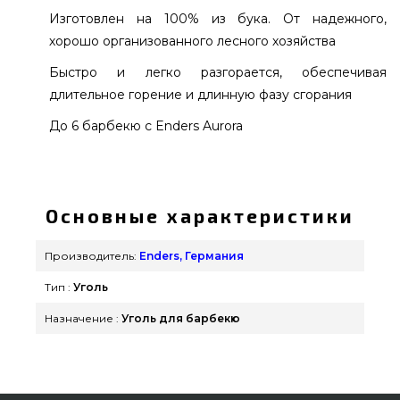
Изготовлен на 100% из бука. От надежного,
хорошо организованного лесного хозяйства
Быстро и легко разгорается, обеспечивая
длительное горение и длинную фазу сгорания
До 6 барбекю с Enders Aurora
Буковый уголь для гриля Enders 1 кr - 1383
выбрать от известного бренда Enders, Германия
по актуальной цене всего 400 грн. в онлайн
Основные характеристики
каталоге грилей и барбекью GrillPoint. Смотрите
и покупайте также Уголь и Розжиг для гриля в
Производитель:
Enders, Германия
интернет магазине grillpoint.com.ua Позвоните
Тип :
Уголь
прямо сейчас нашим продавцам по
телефонному номеру (098) 333-26-55 и мы
Назначение :
Уголь для барбекю
поможем найти покупателям в городах: Львов,
Кропивницкий, Бердянск