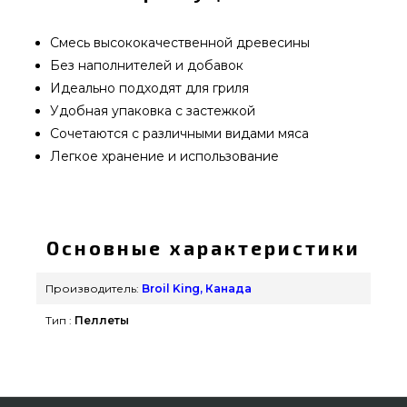
Смесь высококачественной древесины
Без наполнителей и добавок
Идеально подходят для гриля
Удобная упаковка с застежкой
Сочетаются с различными видами мяса
Легкое хранение и использование
Пеллеты для гриля MESQUITE BLEND Broil King,
9 кг - 63921 приобрести от надежного
производителя Broil King, Канада по нормальной
Основные характеристики
цене всего 1 890 грн. в каталоге интернет
магазина грилей Гриль Поинт. Самые лучшие
Производитель:
Broil King, Канада
предложения на Уголь и Розжиг для гриля в
Тип :
Пеллеты
интернет каталоге Гриль Поинт. Наберите прямо
сейчас нашим продавцам по телефонному
номеру (044) 334-76-95 и мы поможем найти
жителям регионов: Черновцы, Запорожье, Львов