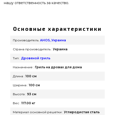
нашу ответственность за качество.
Дровяной гриль-мангал AHOS BOX, черный -
AHOS_BOX_1000_BL выбрать и приобрести от
самых лучших брендов AHOS, Украина по
Основные характеристики
доступной цене всего 81 100 грн. в каталоге
брендовых грилей grillpoint.com.ua Смотрите и
Производитель:
AHOS, Украина
заказывайте также Грили на дровах в интернет
Страна производитель :
Украина
магазине GrillPoint. Напишите нашим
менеджерам по телефонному номеру 0(800)
Тип :
Дровяной гриль
337-275 и мы поможем заказать проживающим в
Назначение :
Гриль на дровах для дома
городах: Хмельницкий, Кривой Рог,
Длина :
100 см
Днепродзержинск
Ширина :
100 см
Высота :
93 см
Вес :
117.00 кг
Материал основной решетки :
Углеродистая сталь