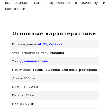
подчеркивает наше стремление к качеству и
надежности.
Дровяной гриль-мангал AHOS OLYMPIC 1000
LOW, ржавый - AHOS_OLYMPIC_1000_LOW
подобрать и купить от надежного бренда AHOS,
Основные характеристики
Украина по оправданной стоимости всего 67
400 грн. в онлайн каталоге грилей и аксессуаров
Производитель:
AHOS, Украина
grillpoint.com.ua Посмотрите и закажите также
Страна производитель :
Украина
Грили на дровах в онлайн магазине GrillPoint.
Наберите прямо сейчас нашим продавцам на
Тип :
Дровяной гриль
телефонный номер (098) 333-26-55 и мы поможем
Назначение :
Гриль на дровах для дома, ресторана
приобрести покупателям городов: Черновцы,
Длина :
100 см
Львов, Павлоград
Ширина :
100 см
Высота :
65 см
Вес :
88.00 кг