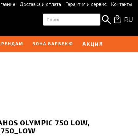
агазине
Доставка и оплата
Гарантия и сервис
Контакты
RU
И
А
Я
Ц
К
БРЕНДАМ
ЗОНА БАРБЕКЮ
AHOS OLYMPIC 750 LOW,
_750_LOW