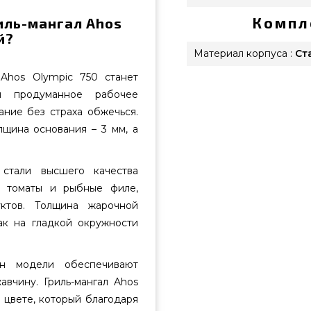
Компл
иль-мангал Ahos
й?
Материал корпуса :
Ст
Ahos Olympic 750 станет
и продуманное рабочее
ние без страха обжечься.
лщина основания – 3 мм, а
стали высшего качества
у, томаты и рыбные филе,
ктов. Толщина жарочной
ак на гладкой окружности
н модели обеспечивают
вчину. Гриль-мангал Ahos
 цвете, который благодаря