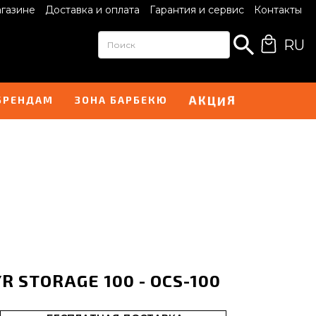
агазине
Доставка и оплата
Гарантия и сервис
Контакты
RU
К
Ц
И
А
Я
БРЕНДАМ
ЗОНА БАРБЕКЮ
R STORAGE 100 - OCS-100