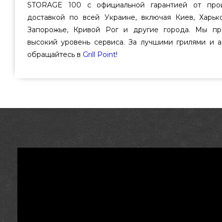
STORAGE 100 с официальной гарантией от прои
доставкой по всей Украине, включая Киев, Харько
Запорожье, Кривой Рог и другие города. Мы п
высокий уровень сервиса. За лучшими грилями и 
обращайтесь в
Grill Point
!