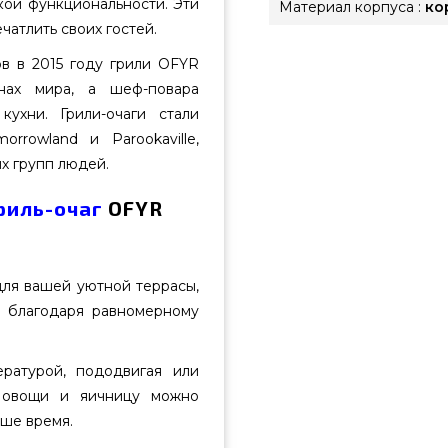
кой функциональности. Эти
Материал корпуса :
ко
чатлить своих гостей.
в в 2015 году грили OFYR
нах мира, а шеф-повара
ухни. Грили-очаги стали
rrowland и Parookaville,
х групп людей.
риль-очаг
OFYR
ля вашей уютной террасы,
а благодаря равномерному
ратурой, пододвигая или
, овощи и яичницу можно
аше время.