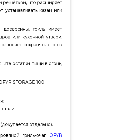
й решёткой, что расширяет
т устанавливать казан или
 древесины, гриль имеет
дров или кухонной утвари.
позволяет сохранять его на
хните остатки пищи в огонь,
 OFYR STORAGE 100:
я;
 стали;
(докупается отдельно).
дровяной гриль-очаг
OFYR