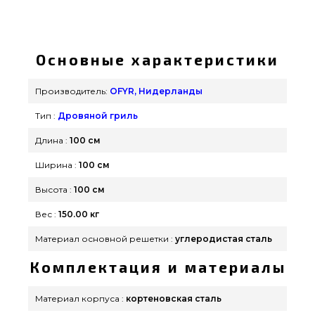
Дровяной гриль-очаг OFYR STORAGE 100 Black -
OFYR-STORAGE-BLACK выбрать и купить от
популярного бренда OFYR, Нидерланды по
Основные характеристики
актуальной стоимости всего 117 990 грн. в
онлайн каталоге грилей и мангалов Гриль Поинт.
Производитель:
OFYR, Нидерланды
Самые лучшие предложения на Грили на дровах
Тип :
Дровяной гриль
в каталоге GrillPoint. Позвоните нашим
специалистам на телефонный номер (098) 333-
Длина :
100 см
26-55 и мы поможем заказать покупателям
Ширина :
100 см
городов: Сумы, Кривой Рог, Черновцы
Высота :
100 см
Вес :
150.00 кг
Материал основной решетки :
углеродистая сталь
Комплектация и материалы
Материал корпуса :
кортеновская сталь