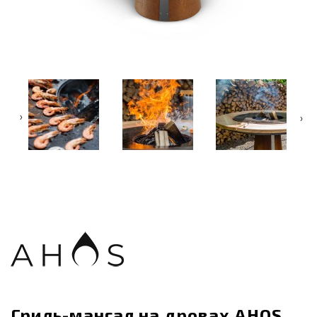
‹
›
Гриль-мангал на дровах AHOS