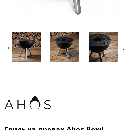
‹
›
Гриль на дровах Ahos Bowl,