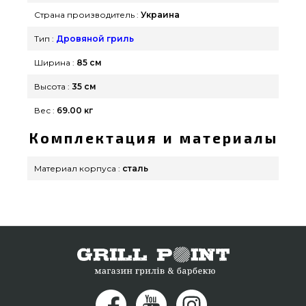
GrillPoint. Лучшие предложения на Грили на
Страна производитель :
Украина
дровах в каталоге интернет магазина
grillpoint.com.ua Напишите прямо сейчас нашим
Тип :
Дровяной гриль
экспертам по номеру 0(800) 337-275 и мы
Ширина :
85 см
поможем заказать покупателям в регионах:
Высота :
35 см
Черновцы, Кременчуг, Бердянск
Вес :
69.00 кг
Комплектация и материалы
Материал корпуса :
сталь