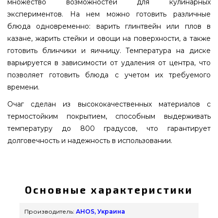
множество возможностей для кулинарных
экспериментов. На нем можно готовить различные
блюда одновременно: варить глинтвейн или плов в
казане, жарить стейки и овощи на поверхности, а также
готовить блинчики и яичницу. Температура на диске
варьируется в зависимости от удаления от центра, что
позволяет готовить блюда с учетом их требуемого
времени.
Очаг сделан из высококачественных материалов с
термостойким покрытием, способным выдерживать
температуру до 800 градусов, что гарантирует
долговечность и надежность в использовании.
Костровая чаша-очаг AHOS FIRE PIT 850,
ржавый - AHOS-FIR-PIT-850 подобрать и
приобрести от самых лучших производителей
Основные характеристики
AHOS, Украина по оправданной стоимости всего
46 200 грн. в магазине грилей и барбекью
Производитель:
AHOS, Украина