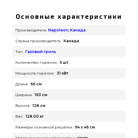
инфракрасной горелкой, вертелом -
P665RSIBPSS-3 выбрать и приобрести от самых
Основные характеристики
лучших производителей Napoleon, Канада по
оправданной цене всего 169 950 грн. в интернет
Производитель:
Napoleon, Канада
каталоге грилей Гриль Поинт. Смотрите и
Страна производитель :
Канада
заказывайте также Газовые грили в онлайн
магазине Гриль Поинт. Наберите нашим
Тип :
Газовый гриль
специалистам на номер (044) 334-76-95 и мы
Количество горелок :
5 шт.
привезем клиентам городов: Чернигов,
Мощность горелок :
31 кВт
Бердянск, Николаев
Длина :
66 см
Ширина :
163 см
Высота :
128 см
Вес :
128.00 кг
Размеры основной решетки :
94 х 46 см
Материал основной решетки :
сталь