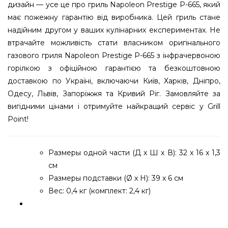
дизайн — усе це про гриль Napoleon Prestige P-665, який
має пожежну гарантію від виробника. Цей гриль стане
надійним другом у ваших кулінарних експериментах. Не
втрачайте можливість стати власником оригінального
газового гриля Napoleon Prestige P-665 з інфрачервоною
горілкою з офіційною гарантією та безкоштовною
доставкою по Україні, включаючи Київ, Харків, Дніпро,
Одесу, Львів, Запоріжжя та Кривий Ріг. Замовляйте за
вигідними цінами і отримуйте найкращий сервіс у Grill
Point!
Размеры одной части (Д х Ш х В): 32 x 16 x 1,3
см
Размеры подставки (Ø x H): 39 x 6 см
Вес: 0,4 кг (комплект: 2,4 кг)
Газовий гриль Napoleon Prestige P-665 с