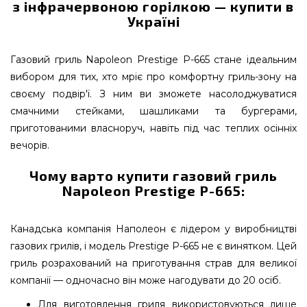
з інфрачервоною горілкою — купити в
Україні
Газовий гриль Napoleon Prestige P-665 стане ідеальним
вибором для тих, хто мріє про комфортну гриль-зону на
своєму подвір'ї. З ним ви зможете насолоджуватися
смачними стейками, шашликами та бургерами,
приготованими власноруч, навіть під час теплих осінніх
вечорів.
Чому варто купити газовий гриль
Napoleon Prestige P-665:
Канадська компанія Наполеон є лідером у виробництві
газових грилів, і модель Prestige P-665 не є винятком. Цей
гриль розрахований на приготування страв для великої
компанії — одночасно він може нагодувати до 20 осіб.
Для виготовлення гриля використовуються лише