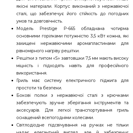
якісні матеріали. Корпус виконаний з нержавіючої
сталі, що забезпечує його стійкість до погодних
умов та довговічність.
Модель Prestige P-665 обладнана чотирма
основними горілками потужністю 3,5 кВт кожна, які
захищені нержавіючими аромапластинами для
рівномірного нагріву решітки.
Решітки з типом «S» завтовшки 7,5 мм мають високу
міцність і підходять навіть для професійного
використання.
Гриль має систему електричного піджига для
простоти та безпеки.
Бокові полки з нержавіючої сталі з крючками
забезпечують зручне зберігання інструментів та
аксесуарів. Для легкої транспортування гриль
оснащений всепогодніми колесами.
Світлодіодне підсвічування на ручках не тільки
надає елегантний вигляд, але й забезпечує