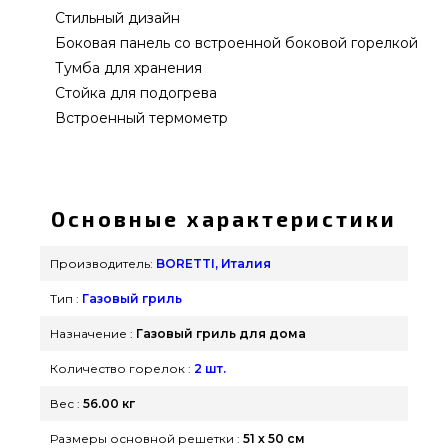
Стильный дизайн
Боковая панель со встроенной боковой горелкой
Тумба для хранения
Стойка для подогрева
Встроенный термометр
Газовый гриль Boretti Bernini Rosso - Bernini-
Rosso подобрать и купить от надежного бренда
BORETTI, Италия по актуальной стоимости всего
Основные характеристики
33 120 грн. в каталоге грилей и барбекью
grillpoint.com.ua Самые лучшие предложения на
Производитель:
BORETTI, Италия
Газовые грили в магазине Гриль Поинт.
Тип :
Газовый гриль
Позвоните прямо сейчас нашим экспертам на
номер 0(800) 337-275 и мы привезем клиентам
Назначение :
Газовый гриль для дома
регионов: Житомир, Днепропетровск, Ужгород
Количество горелок :
2 шт.
Вес :
56.00 кг
Размеры основной решетки :
51 х 50 см