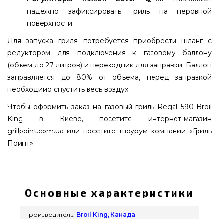
надежно зафиксировать гриль на неровной
поверхности.
Для запуска гриля потребуется приобрести шланг с
редуктором для подключения к газовому баллону
(объем до 27 литров) и переходник для заправки. Баллон
заправляется до 80% от объема, перед заправкой
необходимо спустить весь воздух.
Чтобы оформить заказ на газовый гриль Regal 590 Broil
King в Киеве, посетите интернет-магазин
grillpoint.com.ua или посетите шоурум компании «Гриль
Поинт».
Газовый гриль Broil King REGAL™ S 590 PRO IR -
998943 купить от надежного бренда Broil King,
Канада по выгодной стоимости всего 129 900
Основные характеристики
грн. в каталоге грилей grillpoint.com.ua Взгляните
и купите также Газовые грили в каталоге
Производитель:
Broil King, Канада