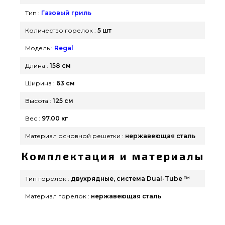
магазина grillpoint.com.ua Наберите прямо
Тип :
Газовый гриль
сейчас нашим сотрудникам по номеру (098) 333-
26-55 и мы оперативно привезем покупателям
Количество горелок :
5 шт
городов: Харьков, Львов, Николаев
Модель :
Regal
Длина :
158 см
Ширина :
63 см
Высота :
125 см
Вес :
97.00 кг
Материал основной решетки :
нержавеющая сталь
Комплектация и материалы
Тип горелок :
двухрядные, система Dual-Tube ™
Материал горелок :
нержавеющая сталь