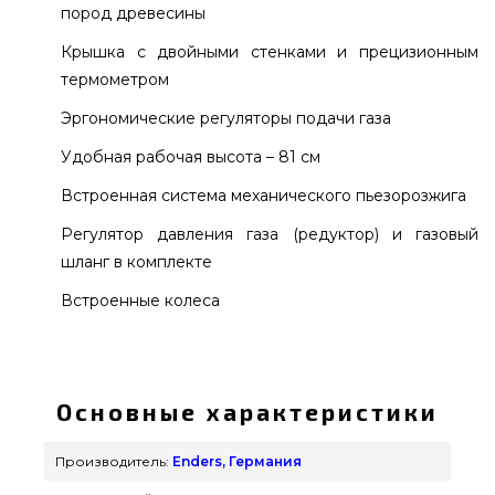
пород древесины
Крышка с двойными стенками и прецизионным
термометром
Эргономические регуляторы подачи газа
Удобная рабочая высота – 81 см
Встроенная система механического пьезорозжига
Регулятор давления газа (редуктор) и газовый
шланг в комплекте
Встроенные колеса
Газовый гриль Enders Baltimore - 81496 заказать
от известного бренда Enders, Германия по
нормальной цене всего 10 960 грн. в интернет
Основные характеристики
магазине брендовых грилей Гриль Поинт.
Смотрите и заказывайте также Газовые грили в
Производитель:
Enders, Германия
онлайн магазине GrillPoint. Наберите прямо