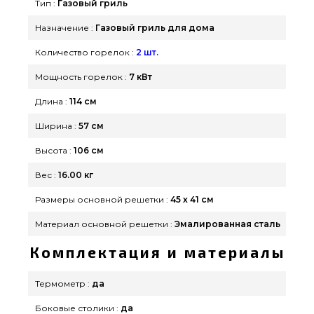
Тип :
Газовый гриль
сейчас нашим менеджерам по телефонному
номеру (044) 334-76-95 и мы оперативно
Назначение :
Газовый гриль для дома
привезем покупателям в городах: Тернополь,
Количество горелок :
2 шт.
Николаев, Кременчуг
Мощность горелок :
7 кВт
Длина :
114 см
Ширина :
57 см
Высота :
106 см
Вес :
16.00 кг
Размеры основной решетки :
45 х 41 см
Материал основной решетки :
Эмалированная сталь
Комплектация и материалы
Термометр :
да
Боковые столики :
да