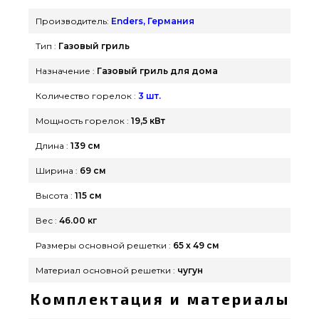
грилей и аксессуаров GrillPoint. Заманчивые
Производитель:
Enders, Германия
предложения на Газовые грили в онлайн
Тип :
Газовый гриль
каталоге Гриль Поинт. Напишите прямо сейчас
нашим экспертам на любой номер (098) 333-26-
Назначение :
Газовый гриль для дома
55 и мы поможем выбрать жителям регионов:
Количество горелок :
3 шт.
Киев, Запорожье, Хмельницкий
Мощность горелок :
19,5 кВт
Длина :
139 см
Ширина :
69 см
Высота :
115 см
Вес :
46.00 кг
Размеры основной решетки :
65 х 49 см
Материал основной решетки :
чугун
Комплектация и материалы