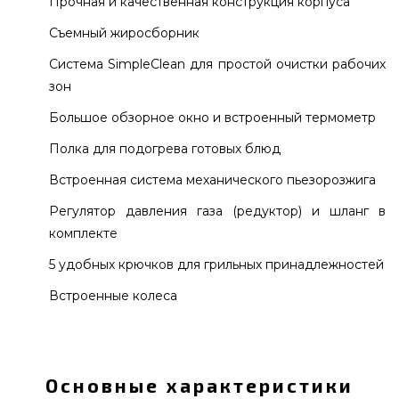
Прочная и качественная конструкция корпуса
Съемный жиросборник
Система SimpleClean для простой очистки рабочих
зон
Большое обзорное окно и встроенный термометр
Полка для подогрева готовых блюд
Встроенная система механического пьезорозжига
Регулятор давления газа (редуктор) и шланг в
комплекте
5 удобных крючков для грильных принадлежностей
Встроенные колеса
Газовый гриль Enders Monroe 3 SIK Turbo -
8376630 подобрать и приобрести от надежного
бренда Enders, Германия по нормальной
Основные характеристики
стоимости всего 45 285 грн. в онлайн магазине