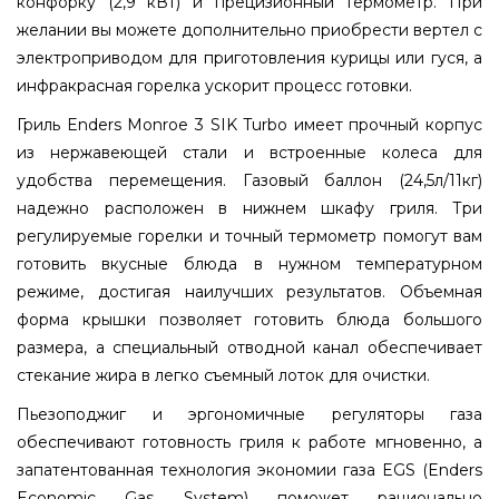
конфорку (2,9 кВт) и прецизионный термометр. При
желании вы можете дополнительно приобрести вертел с
электроприводом для приготовления курицы или гуся, а
инфракрасная горелка ускорит процесс готовки.
Гриль Enders Monroe 3 SIK Turbo имеет прочный корпус
из нержавеющей стали и встроенные колеса для
удобства перемещения. Газовый баллон (24,5л/11кг)
надежно расположен в нижнем шкафу гриля. Три
регулируемые горелки и точный термометр помогут вам
готовить вкусные блюда в нужном температурном
режиме, достигая наилучших результатов. Объемная
форма крышки позволяет готовить блюда большого
размера, а специальный отводной канал обеспечивает
стекание жира в легко съемный лоток для очистки.
Пьезоподжиг и эргономичные регуляторы газа
обеспечивают готовность гриля к работе мгновенно, а
запатентованная технология экономии газа EGS (Enders
Economic Gas System) поможет рационально